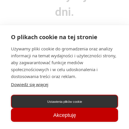
dni.
Bardzo mi miło, że tutaj jesteś! Poniżej znajdziesz
O plikach cookie na tej stronie
wszystkie działy dostępne w ramach swojej 14 dniowej
drogi do lepszej dykcji. Aby przejść do lekcji wideo
Używamy pliki cookie do gromadzenia oraz analizy
kliknij w wybrany dział – zalecam realizowanie kursu w
informacji na temat wydajności i użyteczności strony,
domyślnej kolejności – jest ona nieprzypadkowa.
aby zagwarantować funkcje mediów
społecznościowych i w celu udoskonalenia i
dostosowania treści oraz reklam.
Dowiedz się więcej
Ustawienia plików cookie
Akceptuję