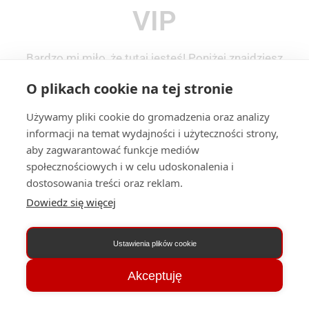
VIP
Bardzo mi miło, że tutaj jesteś! Poniżej znajdziesz
wszystkie działy dostępne w ramach pakietu VIP kursu
O plikach cookie na tej stronie
lektorskiego. Aby przejść do lekcji wideo kliknij w wybrany
dział – zalecam realizowanie kursu w domyślnej kolejności.
Używamy pliki cookie do gromadzenia oraz analizy
informacji na temat wydajności i użyteczności strony,
aby zagwarantować funkcje mediów
społecznościowych i w celu udoskonalenia i
dostosowania treści oraz reklam.
Dowiedz się więcej
Ustawienia plików cookie
Akceptuję