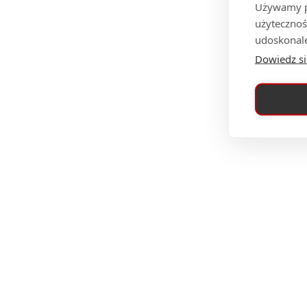
Używamy pl
użytecznoś
udoskonale
Dowiedz si