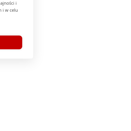
jności i
 i w celu