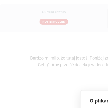
Current Status
NOT ENROLLED
Bardzo mi miło, że tutaj jesteś! Poniże
Gębą”. Aby przejść do lekcji wideo k
O plika