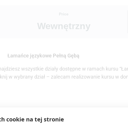
Price
Wewnętrzny
Łamańce językowe Pełną Gębą
j znajdziesz wszystkie działy dostępne w ramach kursu “
liknij w wybrany dział – zalecam realizowanie kursu w do
ch cookie na tej stronie