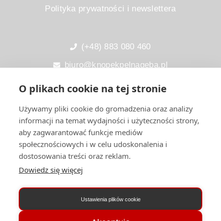
Polityka prywatności i newslettera
(+48) 883 080 460
biuro@knopekpelnageba.pl
NIP:
5322102306
O plikach cookie na tej stronie
Używamy pliki cookie do gromadzenia oraz analizy
informacji na temat wydajności i użyteczności strony,
I
F
E
aby zagwarantować funkcje mediów
n
a
n
s
c
v
społecznościowych i w celu udoskonalenia i
t
e
e
dostosowania treści oraz reklam.
Copyright © 2022 Knopek Pełną Gębą
a
b
l
Dowiedz się więcej
g
o
o
r
o
p
a
k
e
m
Ustawienia plików cookie